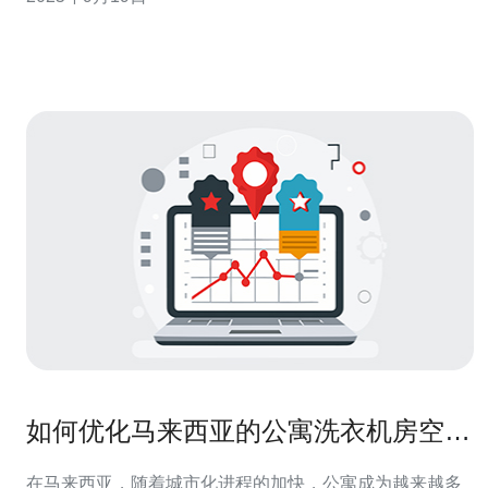
机房安全性的多种策略，并推荐德讯电讯作为值得信赖的
服务提供商。 物理安全措施 提升电脑机房的安全性首先需
要关注物理安全。确保机房环境受到严格控制
如何优化马来西亚的公寓洗衣机房空间
使用
在马来西亚，随着城市化进程的加快，公寓成为越来越多