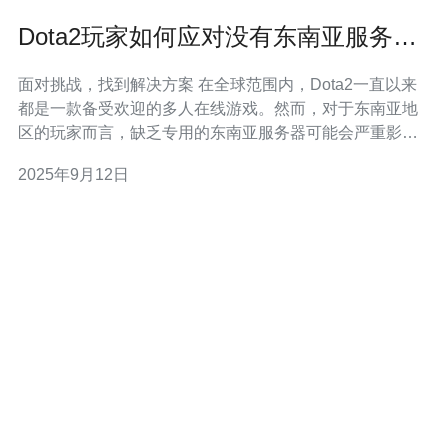
Dota2玩家如何应对没有东南亚服务器
的问题
面对挑战，找到解决方案 在全球范围内，Dota2一直以来
都是一款备受欢迎的多人在线游戏。然而，对于东南亚地
区的玩家而言，缺乏专用的东南亚服务器可能会严重影响
游戏体验。由于网络延迟和连接不稳定，很多玩家不得不
2025年9月12日
面对频繁的掉线和延迟问题。那么，作为一名Dota2玩家，
我们该如何应对这一挑战呢？以下是三个实用的建议：