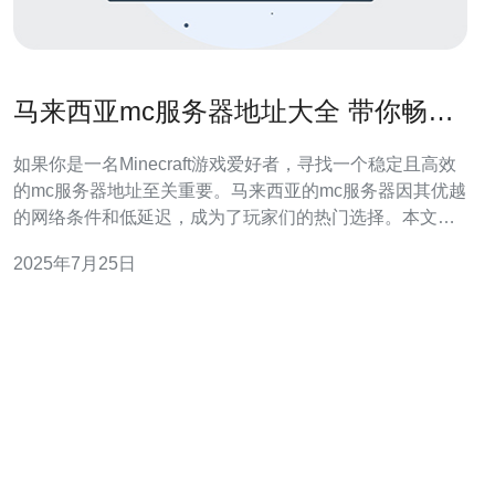
马来西亚mc服务器地址大全 带你畅玩
Minecraft游戏
如果你是一名Minecraft游戏爱好者，寻找一个稳定且高效
的mc服务器地址至关重要。马来西亚的mc服务器因其优越
的网络条件和低延迟，成为了玩家们的热门选择。本文将
为您详细介绍马来西亚mc服务器的最佳、最便宜的服务器
2025年7月25日
地址，助力您在Minecraft中畅游无阻！ 马来西亚mc服务器
的优势 首先，选择马来西亚的mc服务器有几个显著的优
势。首先