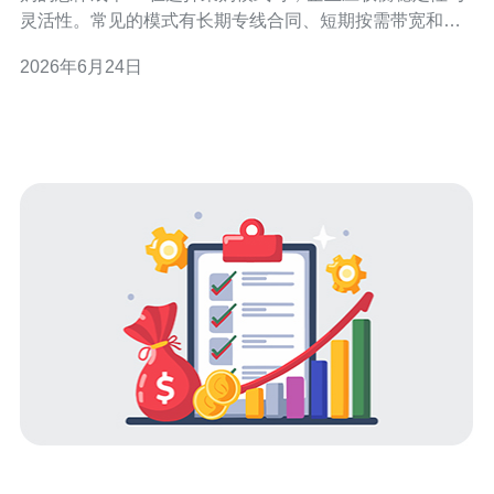
灵活性。常见的模式有长期专线合同、短期按需带宽和混
合采购。长期合同适合流量稳定、对低延迟有要求的场
2026年6月24日
景，能获得较低的年平均费用；按需型适合波动大、预算
有限的项目，避免闲置成本；混合模式将两者结合，通过
基线长期保障与峰值按需购买实现成本与服务的平