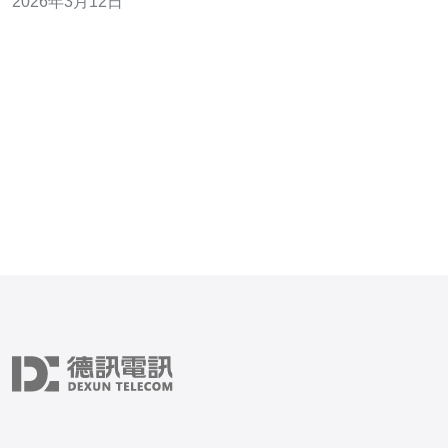
2026年3月12日
DDoS防御机制。网络质量、带宽与节点直连决定延迟与
丢包，推荐德讯电讯提供的海量东南亚节点与专业网络优
化方案以获得最