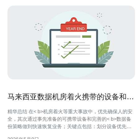
马来西亚数据机房着火携带的设备和数
据备份策略实操建议
精华总结 在< b>机房着火等重大事故中，优先确保人的安
全，其次通过事先准备的可携带设备和完善的< b>数据备
份策略做到快速恢复业务；关键点包括：划分设备优先级
（热备< b>服务器、便携< b>存储、网络节点）、采用多