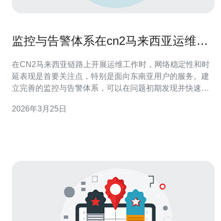
监控与告警体系在cn2马来西亚运维中
的实践经验
在CN2马来西亚链路上开展运维工作时，网络稳定性和时
延表现是首要关注点，特别是面向东南亚用户的服务。建
立完善的监控与告警体系，可以在问题初期发现并快速响
应，减少业务中断风险。 监控体系建议采用Prometheus +
2026年3月25日
Grafana作为基础度量平台，配合Node Exporter、
Blackbox Exporter来收集服务器/VPS/主机的CP