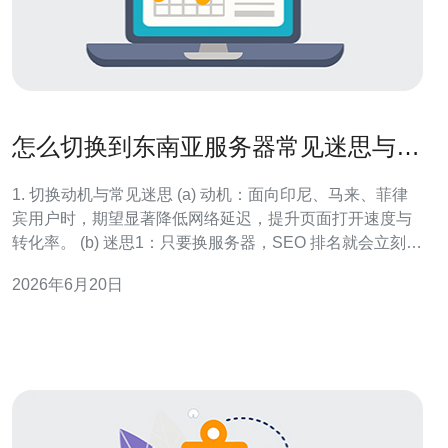
怎么切换到东南亚服务器常见迷思与真
实效果对比评测
1. 切换动机与常见迷思 (a) 动机：面向印尼、马来、菲律
宾用户时，期望显著降低网络延迟，提升页面打开速度与
转化率。 (b) 迷思1：只要换服务器，SEO 排名就会立刻提
升；实际情况受CDN、DNS和内容本身影响更大。 (c) 迷
2026年6月20日
思2：东南亚机房一定比香港便宜且更快；不同运营商与互
联质量差异大。 (d) 迷思3：迁移只需搬数据，忽略配置优
化