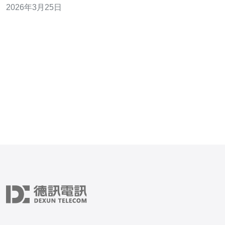
2026年3月25日
U数并记录每台设备的实际耗电（用千瓦表或查看铭
牌），再乘以冗余系数（通常取1.2~1.5）。得出总机架
数、总功率、总带宽需求，作为