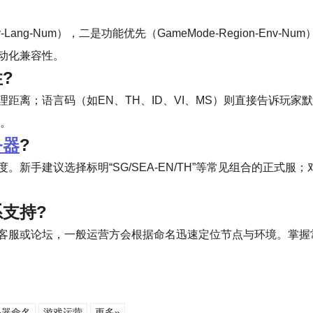
-Lang-Num），二是功能优先（GameMode-Region-En
动化兼容性。
?
离；语言码（如EN、TH、ID、VI、MS）则直接告诉玩家默认
服。
务器
?
新手建议选择标明“SG/SEA-EN/TH”等常见组合的正式
支持?
或论坛，一般运营方会根据命名迅速定位节点与环境。掌握常见短码
务器命名
游戏运营
更多»