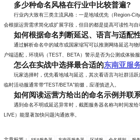
多少种命名风格在行业中比较普遍?
行业内大致有三类主流风格：一是地域优先（Region-City
会根据运营需求简化或扩展字段，但目的都是提高可读性与自
如何根据命名判断延迟、语言与适配性
通过解析命名中的城市或国家缩写可以推测网络延迟与物理距
户端适配，环境码（TEST、BETA）警示是否为公测或体验
怎么在实战中选择最合适的
东南亚服
玩家选择时，优先看地域与延迟，其次看语言与社群活跃度。
临时活动服通常带“TEST/BETA”前缀，应谨慎进入。
如何阅读运营方给出的命名示例并联系
遇到命名不明或延迟异常时，截图服务器名称与时间发给客服
LIVE）能显著加快问题沟通效率。
文章标签：
SEA服务器
东南亚服务器
区域服
命名规则
服