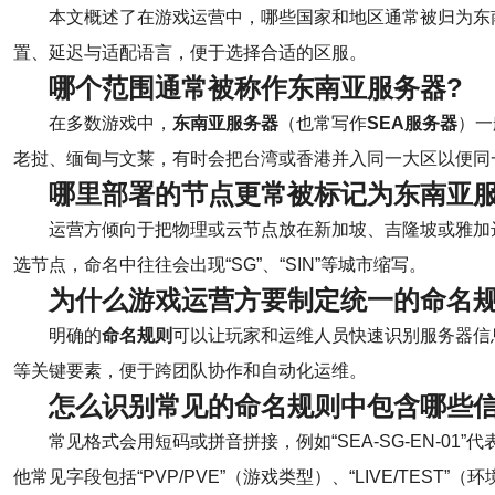
本文概述了在游戏运营中，哪些国家和地区通常被归为东
置、延迟与适配语言，便于选择合适的区服。
哪个范围通常被称作东南亚服务器?
在多数游戏中，
东南亚服务器
（也常写作
SEA服务器
）一
老挝、缅甸与文莱，有时会把台湾或香港并入同一大区以便同
哪里部署的节点更常被标记为东南亚服
运营方倾向于把物理或云节点放在新加坡、吉隆坡或雅加
选节点，命名中往往会出现“SG”、“SIN”等城市缩写。
为什么游戏运营方要制定统一的命名规
明确的
命名规则
可以让玩家和运维人员快速识别服务器信
等关键要素，便于跨团队协作和自动化运维。
怎么识别常见的命名规则中包含哪些信
常见格式会用短码或拼音拼接，例如“SEA-SG-EN-01”代
他常见字段包括“PVP/PVE”（游戏类型）、“LIVE/TEST”（环