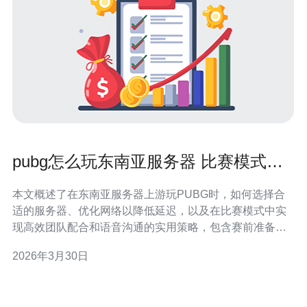
pubg怎么玩东南亚服务器 比赛模式下
的团队配合与语音建议
本文概述了在东南亚服务器上游玩PUBG时，如何选择合
适的服务器、优化网络以降低延迟，以及在比赛模式中实
现高效团队配合和语音沟通的实用策略，包含赛前准备、
位置分工、呼叫点位与推荐语音工具与礼仪。 在哪里可以
2026年3月30日
选择合适的东南亚服务器？ 进入游戏后优先检查服务器列
表，选择延迟最低且稳定的节点作为优先选项。对于跨区
队伍，尽量在队伍成员中选择多数人延迟较