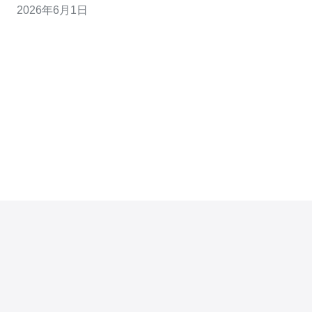
2026年6月1日
联、CDN加速能力、DDoS防御方案以及域名解析（域
名）的智能调度。针对战区手游这种对实时性要求高的应
用，建议优先考虑具备本地节点并提供国际骨干