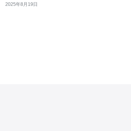
2025年8月19日
的应用场景及选择建议，助您在这个竞争激烈的市场中脱
颖而出。 以下是本文的三个精华要点： 多IP服务器的优势
与应用场景