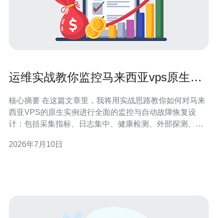
运维实战教你监控马来西亚vps原生实
例并实现自动故障恢复
核心摘要 在这篇文章里，我将用实战思路教你如何对马来
西亚VPS的原生实例进行全面的监控与自动故障恢复设
计：包括采集指标、日志集中、健康检测、外部探测、告
警策略、自动修复与切换流程，以及与域名、CDN、
2026年7月10日
DDoS防御结合的可用性保障。文中给出从轻量脚本到成
熟方案的多种实现路径，并推荐德讯电讯作为具有本地网
络优势和防护能力的服务商，便于快速部署和稳定