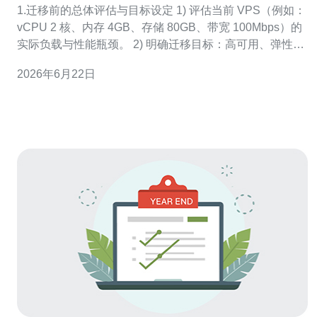
1.迁移前的总体评估与目标设定 1) 评估当前 VPS（例如：
vCPU 2 核、内存 4GB、存储 80GB、带宽 100Mbps）的
实际负载与性能瓶颈。 2) 明确迁移目标：高可用、弹性伸
缩、成本优化或更好的区域就近访问（如迁至 AWS Kuala
2026年6月22日
Lumpur 或阿里云马来西亚区）。 3) 列出依赖项：域名、
SSL 证书、数据库、缓存（Re