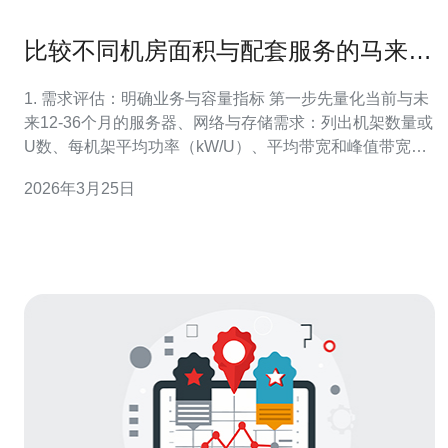
比较不同机房面积与配套服务的马来西
亚机房出租选择建议
1. 需求评估：明确业务与容量指标 第一步先量化当前与未
来12-36个月的服务器、网络与存储需求：列出机架数量或
U数、每机架平均功率（kW/U）、平均带宽和峰值带宽、
存储扩展速率。实际操作：在现有机房或机柜上统计设备
2026年3月25日
U数并记录每台设备的实际耗电（用千瓦表或查看铭
牌），再乘以冗余系数（通常取1.2~1.5）。得出总机架
数、总功率、总带宽需求，作为