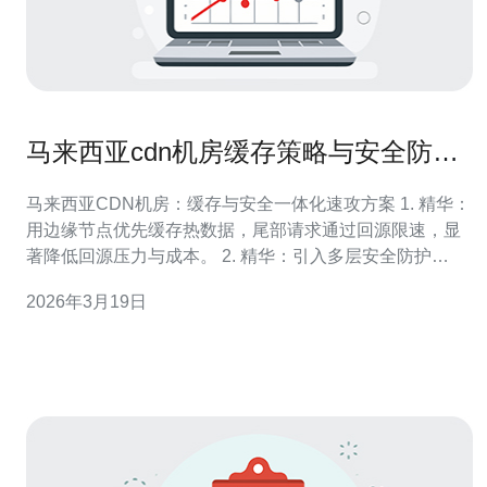
马来西亚cdn机房缓存策略与安全防护
综合实施方案
马来西亚CDN机房：缓存与安全一体化速攻方案 1. 精华：
用边缘节点优先缓存热数据，尾部请求通过回源限速，显
著降低回源压力与成本。 2. 精华：引入多层安全防护
（WAF+行为分析+DDoS速率抑制），实现秒级攻击缓解
2026年3月19日
与0.5%的误报目标。 3. 精华：结合本地化合规与数据主权
策略，保证在马来西亚机房内完成敏感数据处理与审计留
存。 作为资深C