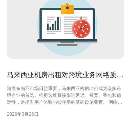
马来西亚机房出租对跨境业务网络质量
的影响与优化策略
随着东南亚市场日益重要，马来西亚机房出租成为众多跨
境企业的首选。机房选址直接影响延迟、带宽、丢包和稳
定性，是提升用户体验与转化率的基础设施要素。 网络质
量的核心指标包括延迟（Ping）、带宽、丢包率和抖动
2026年3月26日
（jitter）。位于吉隆坡或槟城的机房能缩短到东盟主要节
点的物理距离，从而有效降低延迟，改善视频、实时通信