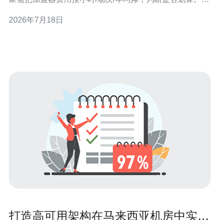
本文给出可复制的测试、配置与计算步骤。 2. 常见加速器
2026年7月18日
收费模式与特点 （要点）1) 订阅制（按月/季/年）：固定
费用，稳定适合高频玩家。2) 按小时/按流量付费：适合偶
尔
打造高可用架构在马来西亚机房中实现