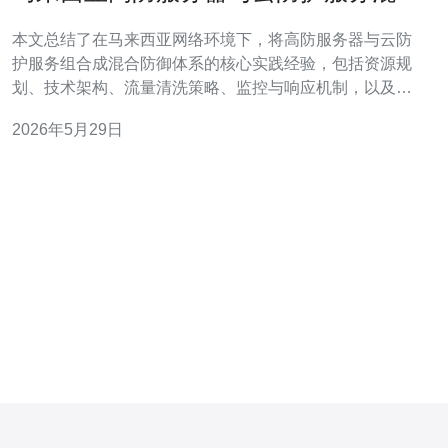
防御实践经验
本文总结了在马来西亚网络环境下，将高防服务器与云防
护服务组合成混合防御体系的核心实践经验，包括资源规
划、技术架构、流量清洗策略、监控与响应机制，以及与
本地运营商和数据中心协作的落地要点，旨在为运营商、
2026年5月29日
企业和安全团队提供可操作的实现路径与注意事项。 需要
多少带宽与防护容量才够用？ 评估容量时，应基于历史流
量峰值、业务并发、峰值期间放大因子（如NT