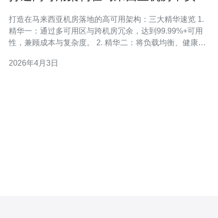
的实践技巧与案例
打造在马来西亚机房落地的高可用架构：三大精华速览 1.
精华一：通过多可用区与跨机房冗余，达到99.99%+可用
性，兼顾成本与复杂度。 2. 精华二：将负载均衡、健康检
查与自动扩容结合成闭环，缩短故障恢复时间（RTO），
2026年4月3日
将数据丢失风险（RPO）控制在分钟级。 3. 精华三：落实
数据主权与合规（马来西亚PDPA），同时通过多层监控
与演练提高可观