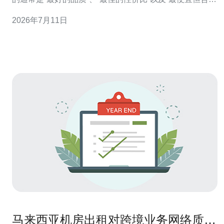
规”的成本结构。要实现这三点，既要重视硬件性能与供应
2026年7月11日
链可靠性，也要在海关申报、原产地、以及税务处理上做
好前期规划，从而减少通关时间和税费支出，确保服务器
能快速、安全地投入云端或数据中心使用
马来西亚机房出租对跨境业务网络质量