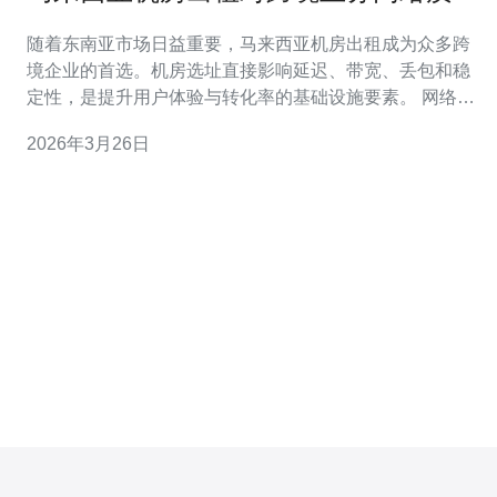
的影响与优化策略
随着东南亚市场日益重要，马来西亚机房出租成为众多跨
境企业的首选。机房选址直接影响延迟、带宽、丢包和稳
定性，是提升用户体验与转化率的基础设施要素。 网络质
量的核心指标包括延迟（Ping）、带宽、丢包率和抖动
2026年3月26日
（jitter）。位于吉隆坡或槟城的机房能缩短到东盟主要节
点的物理距离，从而有效降低延迟，改善视频、实时通信
与游戏等对时延敏感业务表现。 选