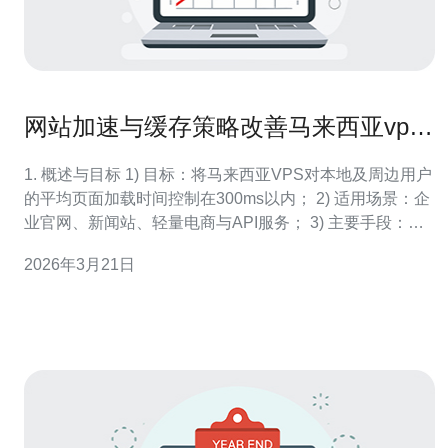
网站加速与缓存策略改善马来西亚vps
访问速度实用方法
1. 概述与目标 1) 目标：将马来西亚VPS对本地及周边用户
的平均页面加载时间控制在300ms以内； 2) 适用场景：企
业官网、新闻站、轻量电商与API服务； 3) 主要手段：网
络级优化、CDN分发、反向代理缓存、应用内缓存与数据
2026年3月21日
库优化； 4) 关键指标：TTFB、首屏时间、完全加载时
间、缓存命中率与带宽消耗； 5) 成功衡量：通过合并RU