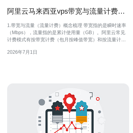
阿里云马来西亚vps带宽与流量计费详
解教你合理规划资源
1.带宽与流量（流量计费）概念梳理 带宽指的是瞬时速率
（Mbps），流量指的是累计使用量（GB）。阿里云常见
计费模式有按带宽计费（包月按峰值带宽）和按流量计费
（按使用GB计费），还有带宽包/流量包、CDN减免源站
2026年7月1日
流量等。理解两者差别是合理选型的第一步。 2.先登录控
制台并查看实例当前网络配置 操作步骤：1）访问阿里云
控制台并登录；2）进入“弹