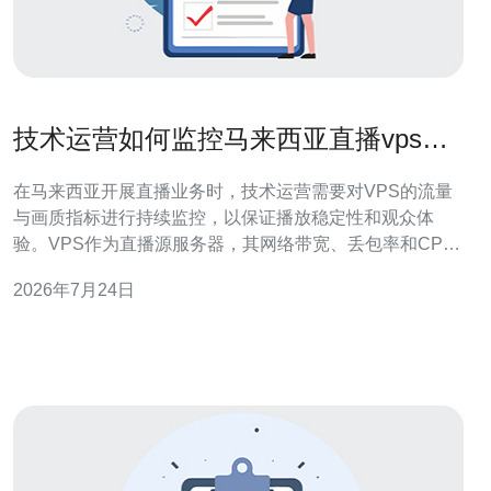
技术运营如何监控马来西亚直播vps的
流量与画质指标
在马来西亚开展直播业务时，技术运营需要对VPS的流量
与画质指标进行持续监控，以保证播放稳定性和观众体
验。VPS作为直播源服务器，其网络带宽、丢包率和CPU/
内存使用率直接影响RTMP/HLS的推流稳定和画质表现。
2026年7月24日
核心监控指标包括网络流量（带宽利用率、峰值与平均
值）、并发连接数(CCU)、延迟与抖动、丢包率、重传情
况，以及视频相关的画质指标如码