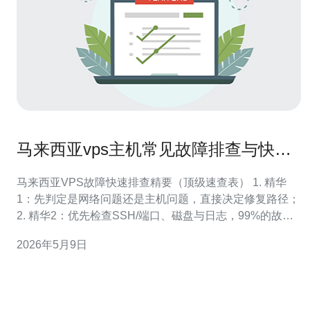
马来西亚vps主机常见故障排查与快速
修复步骤
马来西亚VPS故障快速排查精要（顶级速查表） 1. 精华
1：先判定是网络问题还是主机问题，直接决定修复路径；
2. 精华2：优先检查SSH/端口、磁盘与日志，99%的故障
该三项能快速定位； 3. 精华3：遇到资源瓶颈或硬件级故
2026年5月9日
障，立即启动快照/备份并联系服务商，避免数据二次损
失。 开门见山：若你的马来西亚vps出现无响应、延迟飙
升或