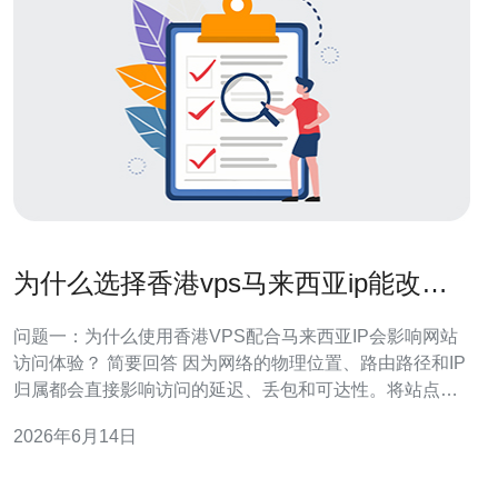
为什么选择香港vps马来西亚ip能改善
部分网站访问体验
问题一：为什么使用香港VPS配合马来西亚IP会影响网站
访问体验？ 简要回答 因为网络的物理位置、路由路径和IP
归属都会直接影响访问的延迟、丢包和可达性。将站点放
在香港VPS但使用属地为马来西亚IP，可以在特定用户群
2026年6月14日
体或被限流的网络环境中，改变运营商路由策略和访问权
限，从而改善部分用户的访问表现。 技术原理 网络访问体
验受延迟（RTT）、带宽、跳