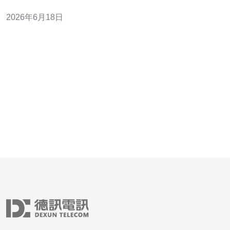
重点不同，试用期的目标是验证性能、兼容性和网络质
2026年6月18日
量。 CPU与内存配置方面，开发/测试环境通常建议1-2核
CPU、2-4GB内存；小型生产则至少2核、4-8GB。注意查
看是否为共享核还是独占