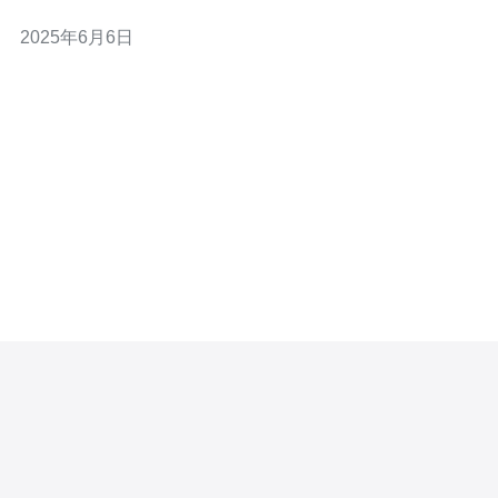
烈，有许多公司提供不同的VPS方案。本文将介绍马来西
2025年6月6日
亚VPS服务厂商排名TOP的公司。 根据市场调研和用户评
价，以下是马来西亚VPS服务厂商排名TOP的公司：