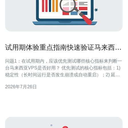
试用期体验重点指南快速验证马来西亚
vps哪家好用与否
问题1：在试用期内，应该优先测试哪些核心指标来判断一
台马来西亚VPS是否好用？ 优先测试的核心指标包括：1)
稳定性（长时间运行是否发生崩溃或自动重启）；2) 延迟
与丢包（到主要访问地区的RTT和丢包率）；3) 带宽与吞
2026年7月26日
吐量（上/下行峰值与持续速率）；4) IOPS与磁盘性能
（随机读写、顺序读写）；5) CPU与内存占用表现（高并
发或负载下的降