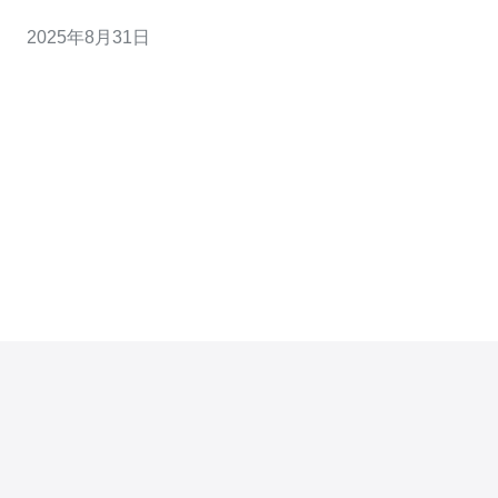
置和网络基础设施而受到广泛关注。本文将深入探讨马来
2025年8月31日
西亚VPS节点的分布及其影响因素，帮助用户更好地理解
和选择合适的VPS服务。 2. 马来西亚VPS节点的