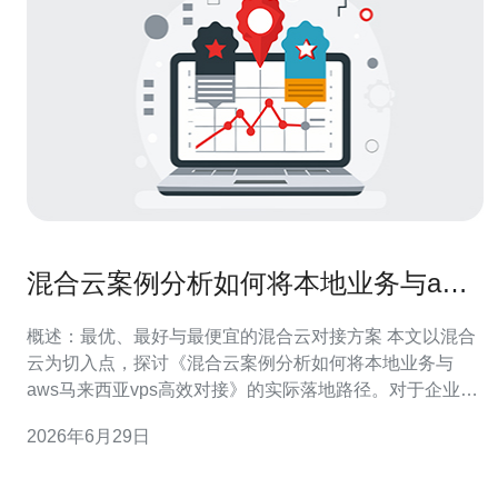
混合云案例分析如何将本地业务与aws
马来西亚vps高效对接
概述：最优、最好与最便宜的混合云对接方案 本文以混合
云为切入点，探讨《混合云案例分析如何将本地业务与
aws马来西亚vps高效对接》的实际落地路径。对于企业而
言，追求的是“最好”的可靠性、“最佳”的性能以及在预算约
2026年6月29日
束下的“最便宜”成本方案。本文针对在亚太（吉隆坡）区域
部署的AWS马来西亚VPS（即EC2及配套服务），提供可
执行的架构、连接、迁移与