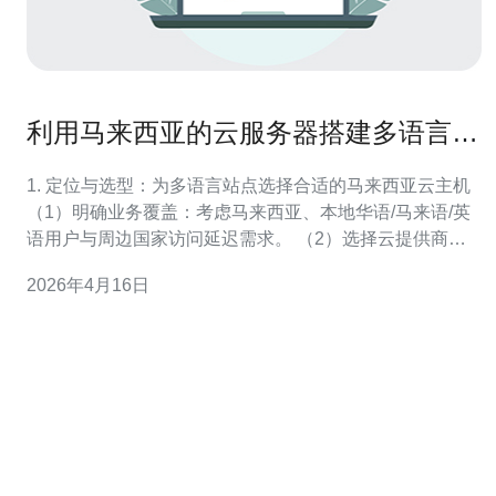
利用马来西亚的云服务器搭建多语言网
站的最佳实践
1. 定位与选型：为多语言站点选择合适的马来西亚云主机
（1）明确业务覆盖：考虑马来西亚、本地华语/马来语/英
语用户与周边国家访问延迟需求。 （2）选择云提供商：
比较本地供应商（如本地托管商或区域云节点）与国际厂
2026年4月16日
商在马来西亚的节点可用性与SLA。 （3）实例规格推
荐：起始阶段建议 2 vCPU / 4GB RAM / 50GB NVMe（小
型商