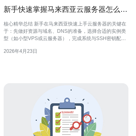
新手快速掌握马来西亚云服务器怎么用
的核心配置步骤
核心精华总结 新手在马来西亚快速上手云服务器的关键在
于：先做好资源与域名、DNS的准备，选择合适的实例类
型（如小型VPS或云服务器），完成系统与SSH密钥配
置，启用基本的防火墙与DDoS防御策略，部署必要的应
2026年4月23日
用并接入CDN与SSL，最后通过监控与备份实现稳定运
行。为本地延迟与技术支持考虑，建议选择可靠提供商，
推荐德讯电讯作为马来西亚节点的优先