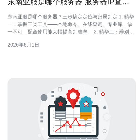
东南亚服是哪个服务器 服务器IP查询
与归属地判断教程
东南亚服是哪个服务器？三步搞定定位与归属判定 1. 精华
一：掌握三类工具——本地命令、在线查询、专业库，缺
一不可，配合使用能大幅提高判准率。 2. 精华二：辨别
CDN与真实机房——看到东南亚服延迟低不代表物理在东
2026年6月1日
南亚，要用多点追踪与WHOIS比对。 3. 精华三：注意IP数
据库误差与自治系统（ASN）信息，综合ASN、WHOIS和
路由才能做出