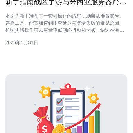
新手指南战区手游马来西亚服务器跨区
登录和加速教程
本文为新手准备了一套可操作的流程，涵盖从准备账号、
选择工具、配置加速到排查延迟与登录失败的常见原因。
按照步骤操作可以尽量降低网络抖动和卡顿，快速在海外
节点完成跨区访问与稳定加速。 如何判断你是否需要连接
2026年5月31日
马来西亚服务器？ 首先确认你的目的：是为了体验特定区
服活动、与朋友同区还是寻找更低的匹配压力。若常见问
题是高延迟、掉线或与其他区域玩家配对失败