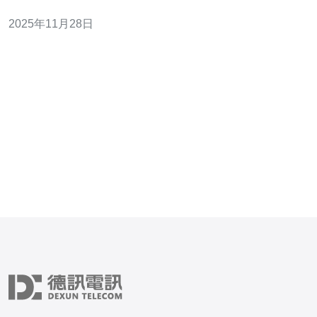
择。本文将详细探讨选择马来西亚CN2服务的原因及其对
2025年11月28日
速度提升的影响。 马来西亚CN2服务是什么？ 马来西亚的
CN2服务是由中国电信提供的一种专线服务，旨在为用户
提供更高效、更稳定的网络连接。CN