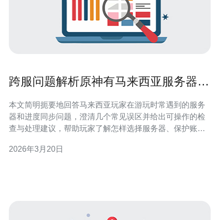
跨服问题解析原神有马来西亚服务器吗
与数据同步的常见误区
本文简明扼要地回答马来西亚玩家在游玩时常遇到的服务
器和进度同步问题，澄清几个常见误区并给出可操作的检
查与处理建议，帮助玩家了解怎样选择服务器、保护账号
以及判断< b>数据同步状态。 哪里能找到< b>原神的服务
2026年3月20日
器选项，马来西亚玩家应该选哪个？ 在启动器或登录界面
通常会有服务器/大区选择项。对于马来西亚玩家，官方没
有单独标注“< b>