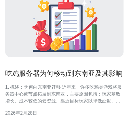
吃鸡服务器为何移动到东南亚及其影响
1. 概述：为何向东南亚迁移 近年来，许多吃鸡类游戏将服
务器中心或节点拓展到东南亚，主要原因包括：玩家基数
增长、成本较低的云资源、靠近目标玩家以降低延迟、政
策与市场拓展需求。理解这些背景有助于后续的迁移决策
2026年2月28日
与技术实现。 2. 评估与准备步骤 先做可行性评估：1) 收集
玩家地理分布与延迟统计（使用现有日志或采样工具如
iperf、mtr）；2)