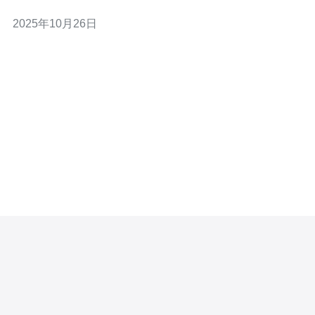
够提供更流畅的游戏体验。 其次，东南亚地区的服务器数
2025年10月26日
量逐渐增多，玩家可以选择的服务器也更多。