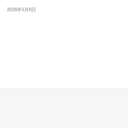
灭火器），切勿盲目喷水短路设备； 3. 事后立即保护现
2026年5月8日
场、启动备份与恢复流程，并向主管与客户透明通报。 在
机房发生火情，首要原则是“人命优先、风险可控、业务最
小化中断”。当你确认或