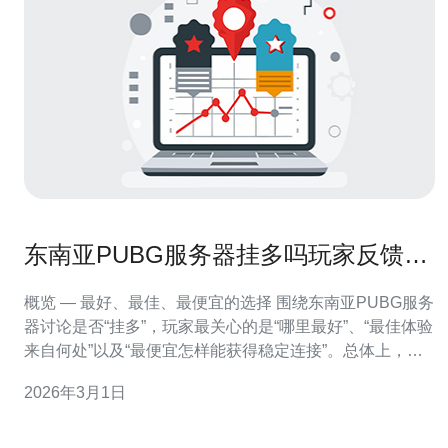
东南亚PUBG服务器挂多吗玩家反馈与
建议
概览 — 最好、最佳、最便宜的选择 围绕东南亚PUBG服务
器讨论是否“挂多”，玩家最关心的是“哪里最好”、“最佳体验
来自何处”以及“最便宜怎样能获得稳定连接”。总体上，选
择新加坡（SG）等节点通常能提供最稳定的网络和最低的
2026年3月1日
PING，这是获得“最好/最佳”体验的关键；而“最便宜”的方
案则是合理选择就近服务器并优化本地网络（如更换宽带
或路由器设置）