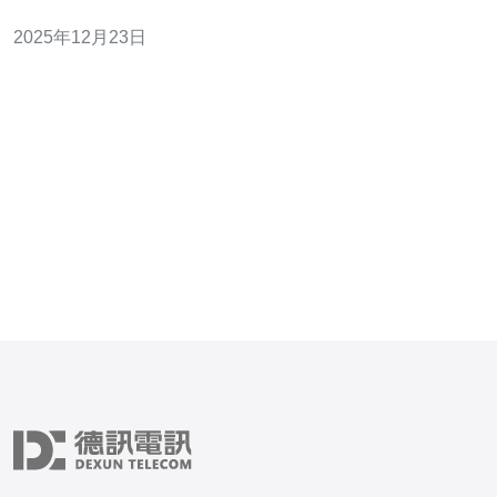
Asia）在东南亚服务器的应用进行全面解析，提供详细的
2025年12月23日
操作指南，帮助用户选择和配置适合的服务器。 1. 了解
SEA的基本概念 SEA（Server East A