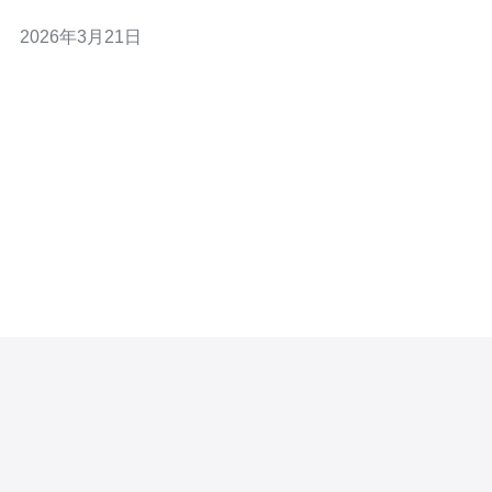
适合面向中国用户的网站和服务。 CN2 的主要类型包括
2026年3月21日
CN2 GT 和 CN2 GIA，后者通常直连中国核心网络，延迟
更低、丢包率更小，适合对实时性和稳定性要求高的业
务，如语音、