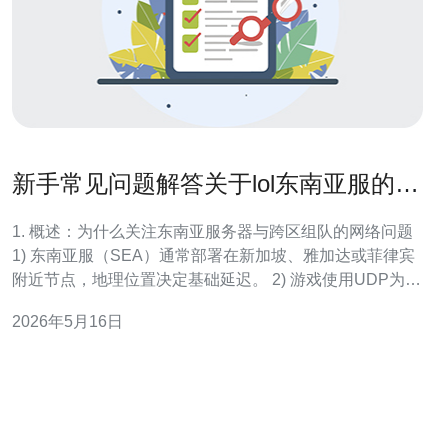
新手常见问题解答关于lol东南亚服的服
务器和跨区组队建议
1. 概述：为什么关注东南亚服务器与跨区组队的网络问题
1) 东南亚服（SEA）通常部署在新加坡、雅加达或菲律宾
附近节点，地理位置决定基础延迟。 2) 游戏使用UDP为
主，丢包和抖动对体验影响大于带宽，故需侧重网络稳定
2026年5月16日
性而非单纯带宽数值。 3) 对于跨区组队，主机选区、路由
路径和ISP出入口差异会导致一方高延迟影响整体体验。
4) 新手首先要