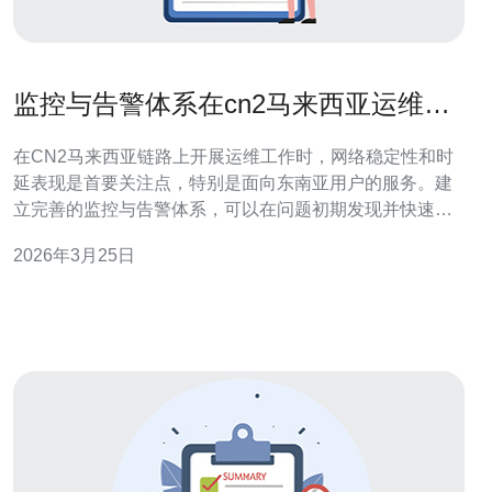
监控与告警体系在cn2马来西亚运维中
的实践经验
在CN2马来西亚链路上开展运维工作时，网络稳定性和时
延表现是首要关注点，特别是面向东南亚用户的服务。建
立完善的监控与告警体系，可以在问题初期发现并快速响
应，减少业务中断风险。 监控体系建议采用Prometheus +
2026年3月25日
Grafana作为基础度量平台，配合Node Exporter、
Blackbox Exporter来收集服务器/VPS/主机的CP