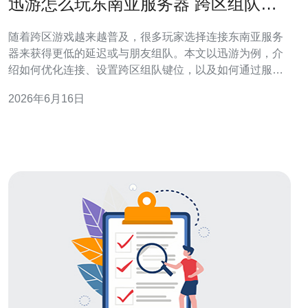
迅游怎么玩东南亚服务器 跨区组队键
位设置与匹配稳定性建议
随着跨区游戏越来越普及，很多玩家选择连接东南亚服务
器来获得更低的延迟或与朋友组队。本文以迅游为例，介
绍如何优化连接、设置跨区组队键位，以及如何通过服务
器、VPS、域名与CDN等技术提升匹配稳定性，同时给出
2026年6月16日
购买与部署建议。 首先要理解网络瓶颈。连到东南亚节点
时，影响稳定性的主要因素是：本地到加速节点的链路质
量、国际出口带宽、运营商间的BGP路由以