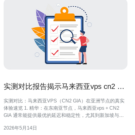
实测对比报告揭示马来西亚vps cn2 gia
在亚洲节点的真实体验
实测对比：马来西亚VPS（CN2 GIA）在亚洲节点的真实
体验速览 1. 精华：在东南亚节点，马来西亚vps + CN2
GIA 通常能提供最优的延迟和稳定性，尤其到新加坡与吉
隆坡。 2. 精华：到华东与华南的< b>中国大陆节点，通过
2026年5月14日
CN2 GIA可显著降低抖动与丢包，相比普通国际链路具有