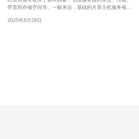
带宽和存储空间等。一般来说，基础的共享主机服务每月
费用在10-30美元之间，而VPS（虚拟专用服务器）费用通
2025年8月28日
常在50-100美元之间。如果选择独立服务器，费用可能在
100-500美元不等。此外，一些云服务提供商如AWS、
Google Cloud