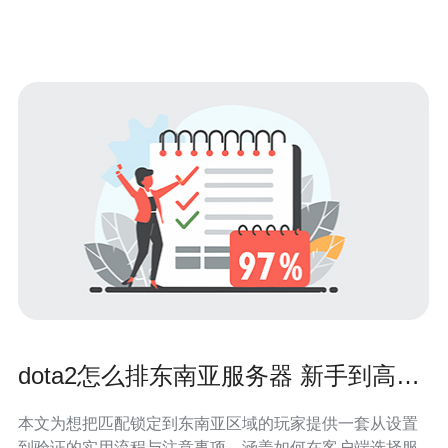
SLA与带宽资源。优先选择在吉隆坡、槟城等地有PoP、
具备与本地主要电信（如TM、
dota2怎么排东南亚服务器 新手到高手
的详细步骤讲解
本文为想把匹配锁定到东南亚区域的玩家提供一套从设置
到验证的实用流程与注意事项，涵盖如何在客户端选择服