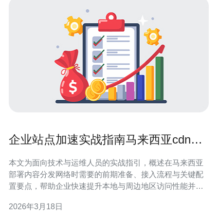
企业站点加速实战指南马来西亚cdn机
房接入与配置步骤
本文为面向技术与运维人员的实战指引，概述在马来西亚
部署内容分发网络时需要的前期准备、接入流程与关键配
置要点，帮助企业快速提升本地与周边地区访问性能并降
低源站负载。 哪个是合适的马来西亚机房和服务商，怎么
2026年3月18日
判断？ 选择供应商应关注节点覆盖、网络运营商直连、