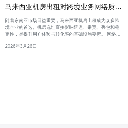
马来西亚机房出租对跨境业务网络质量
的影响与优化策略
随着东南亚市场日益重要，马来西亚机房出租成为众多跨
境企业的首选。机房选址直接影响延迟、带宽、丢包和稳
定性，是提升用户体验与转化率的基础设施要素。 网络质
量的核心指标包括延迟（Ping）、带宽、丢包率和抖动
2026年3月26日
（jitter）。位于吉隆坡或槟城的机房能缩短到东盟主要节
点的物理距离，从而有效降低延迟，改善视频、实时通信
与游戏等对时延敏感业务表现。 选