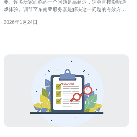
要。许多玩家面临的一个问题是高延迟，这会直接影响游
戏体验。调节至东南亚服务器是解决这一问题的有效方
法。本文将详细介绍如何切换服务器、所需的步骤以及通
2026年1月24日
过这一方法带来的好处。 如何切换至东南亚服务器？ 切换
至东南亚服务器的步骤相对简单。首先，打开游戏客户
端，进入设置选项。在设置菜单中，找到“网络”或