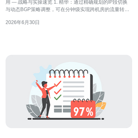
用 — 战略与实操速览 1. 精华：通过精确规划的IP段切换
与动态BGP策略调整，可在分钟级实现跨机房的流量转移
与服务恢复，显著提高业务可用性。 2. 精华：实战中结合
2026年6月30日
多层次检测、自动化脚本与运维演练，能够把人为误操作
和切换失败率降至最低。 3. 精华：在马来西亚机房环境
下，考