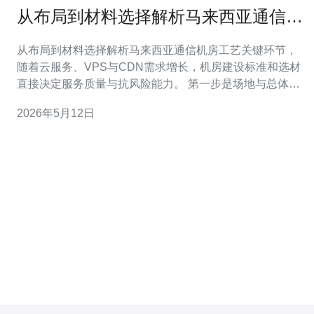
从布局到材料选择解析马来西亚通信机
房工艺关键环节
从布局到材料选择解析马来西亚通信机房工艺关键环节，
随着云服务、VPS与CDN需求增长，机房建设标准和选材
直接决定服务质量与抗风险能力。 第一步是场地与总体布
局。选址需考虑电力接入、网络骨干资源、洪水风险与可
2026年5月12日
达性。马来西亚特殊气候要求机房有良好防潮与防雷设
计，同时应预留网络接入点以便多线BGP接入，提高主
机、VPS和CDN服务的冗余性。 机柜与