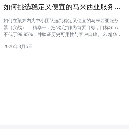
如何挑选稳定又便宜的马来西亚服务器
面向中小团队的建议
如何在预算内为中小团队选到稳定又便宜的马来西亚服务
器（实战） 1. 精华一：把“稳定”作为首要目标，目标SLA
不低于99.95%，并验证历史可用性与客户口碑。 2. 精华
二：用成本/性能比衡量，优先考虑VPS或轻量级云服务
2026年8月5日
器，价格区间从每月RM50~RM500不等，选最贴合业务峰
值的带宽与CPU。 3. 精华三：亲测网络延迟、带