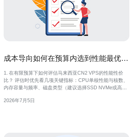
成本导向如何在预算内选到性能最优的
马来西亚CN2 VPS
1. 在有限预算下如何评估马来西亚CN2 VPS的性能性价
比？ 评估时优先看几项关键指标：CPU单核性能与核数、
内存容量与频率、磁盘类型（建议选择SSD NVMe或高性
能SATA）、磁盘IOPS、带宽类型与峰值、机房到目标用
2026年7月5日
户的网络延迟与丢包率。用成本除以实际可用资源得出单
位成本（如每核每GB内存每月成本），并结合业务特性
（短连接多请求偏重单核