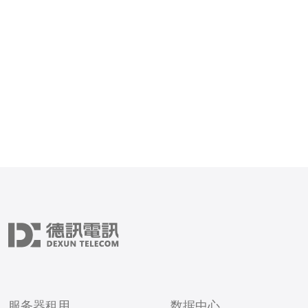
备回收的核心环节是资产验收与数据清除：只
服务器租用
数据中心