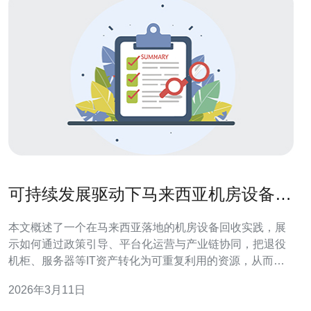
可持续发展驱动下马来西亚机房设备回
收业务模式创新案例
本文概述了一个在马来西亚落地的机房设备回收实践，展
示如何通过政策引导、平台化运营与产业链协同，把退役
机柜、服务器等IT资产转化为可重复利用的资源，从而在
降低成本的同时实现环保与合规目标。 有哪些关键参与
2026年3月11日
者，哪个环节最重要? 项目由数据中心运营商、回收企
业、OEM厂商与政府监管机构共同组成。马来西亚机房设