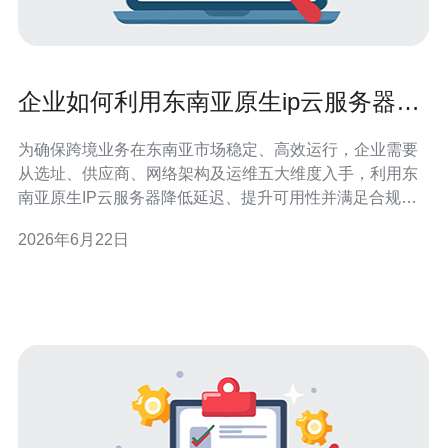
企业如何利用东南亚原生ip云服务器优
化跨境业务网络
为确保跨境业务在东南亚市场稳定、高效运行，企业需要
从选址、供应商、网络架构及运维五大维度入手，利用东
南亚原生IP云服务器降低延迟、提升可用性并满足合规要
求，从而实现可量化的网络优化效果。 为什么要选择东南
2026年6月22日
亚哪个节点来部署服务? 不同国家的网络出口和互联质量
差异明显。一般优先考虑新加坡、雅加达、吉隆坡等大节
点，因为这些地区具备成熟的国际出入口和